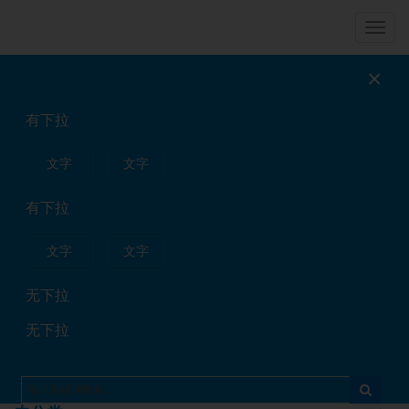
导
航
×
产品介绍
关于我们
有下拉
联系我们
企业新闻
文字
文字
我们的产品
/ Our Products
更多 »
有下拉
欢迎使用Z-BlogPHP！
文字
文字
无下拉
我们的案例
/ Our Cases
更多 »
无下拉
欢迎使用Z-BlogPHP！