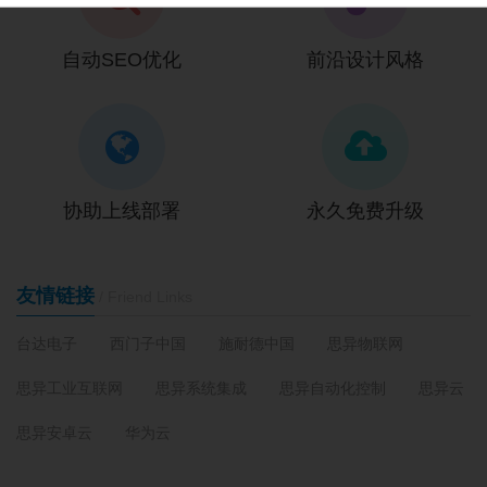
自动SEO优化
前沿设计风格
协助上线部署
永久免费升级
友情链接
/ Friend Links
台达电子
西门子中国
施耐德中国
思异物联网
思异工业互联网
思异系统集成
思异自动化控制
思异云
思异安卓云
华为云