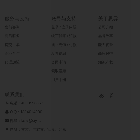
服务与支持
账号与支持
关于思异
售前咨询
登录 / 注册问题
公司介绍
售后服务
线下转账 / 汇款
品牌故事
提交工单
线上充值 / 付款
能力优势
企业合作
发票信息
商标保护
代理加盟
合同申请
知识产权
索取发票
用户手册
联系我们
电话：4000558857
Q Q：
1814014000
邮箱：kefu@siyi.cn
区域：甘肃、内蒙古、江苏、北京